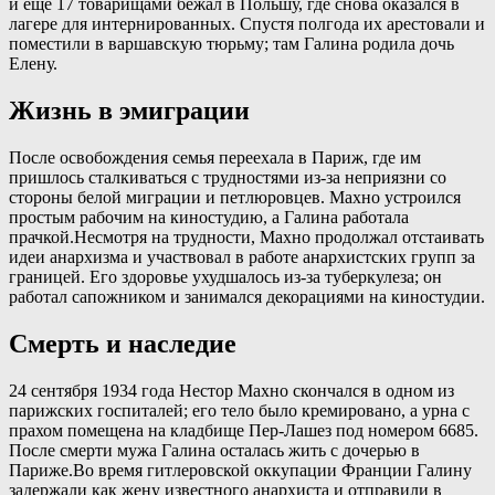
и еще 17 товарищами бежал в Польшу, где снова оказался в
лагере для интернированных. Спустя полгода их арестовали и
поместили в варшавскую тюрьму; там Галина родила дочь
Елену.
Жизнь в эмиграции
После освобождения семья переехала в Париж, где им
пришлось сталкиваться с трудностями из-за неприязни со
стороны белой миграции и петлюровцев. Махно устроился
простым рабочим на киностудию, а Галина работала
прачкой.Несмотря на трудности, Махно продолжал отстаивать
идеи анархизма и участвовал в работе анархистских групп за
границей. Его здоровье ухудшалось из-за туберкулеза; он
работал сапожником и занимался декорациями на киностудии.
Смерть и наследие
24 сентября 1934 года Нестор Махно скончался в одном из
парижских госпиталей; его тело было кремировано, а урна с
прахом помещена на кладбище Пер-Лашез под номером 6685.
После смерти мужа Галина осталась жить с дочерью в
Париже.Во время гитлеровской оккупации Франции Галину
задержали как жену известного анархиста и отправили в