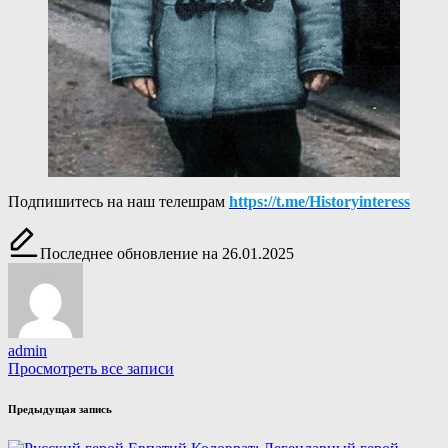
Подпишитесь на наш телешрам
https://t.me/Historyinteress
Последнее обновление на 26.01.2025
admin
Просмотреть все записи
Навигация
Предыдущая запись
записи