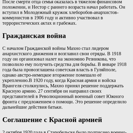
После смерти отца семья оказалась в тяжелом финансовом
положении, и Нестор с раннего возраста начал работать. Он
вступил в Молодежный кружок хлеборобов-анархистов-
коммунистов в 1906 году и активно участвовал в
террористических актах и грабежах.
Гражданская война
С началом Гражданской войны Махно стал лидером
анархистского движения и возглавил свои отряды. В 1918
году он организовал налет на экономию Резникова, что
позволило ему получить средства для борьбы. В январе 1918
года была провозглашена советская власть в Гуляйполе,
однако австро-немецкое вторжение помешало её
укреплению.В 1920 году, когда Красная армия и войска
Врангеля столкнулись, Махно принял решение поддержать
Красную армию. 27 сентября он направил своих
представителей в Революционный военный совет Южного
фронта с предложением о помощи. Это решение определило
дальнейшие действия батьки.
Соглашение с Красной армией
2 октября 1920 года в Старобельске было подписано военно-