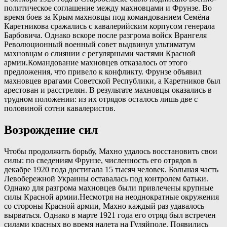
политическое соглашение между махновцами и Фрунзе. Во
время боев за Крым махновцы под командованием Семёна
Каретникова сражались с кавалерийским корпусом генерала
Барбовича. Однако вскоре после разгрома войск Врангеля
Революционный военный совет выдвинул ультиматум
махновцам о слиянии с регулярными частями Красной
армии.Командование махновцев отказалось от этого
предложения, что привело к конфликту. Фрунзе объявил
махновцев врагами Советской Республики, а Каретников был
арестован и расстрелян. В результате махновцы оказались в
трудном положении: из их отрядов осталось лишь две с
половиной сотни кавалеристов.
Возрождение сил
Чтобы продолжить борьбу, Махно удалось восстановить свои
силы: по сведениям Фрунзе, численность его отрядов в
декабре 1920 года достигала 15 тысяч человек. Большая часть
Левобережной Украины оставалась под контролем батьки.
Однако для разгрома махновцев были привлечены крупные
силы Красной армии.Несмотря на неоднократные окружения
со стороны Красной армии, Махно каждый раз удавалось
вырваться. Однако в марте 1921 года его отряд был встречен
силами красных во время налета на Гуляйполе. Появились