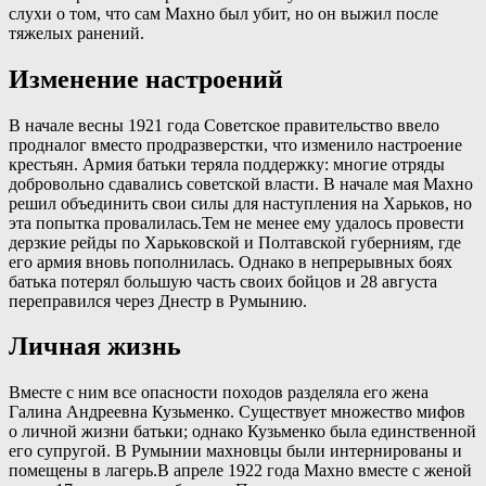
слухи о том, что сам Махно был убит, но он выжил после
тяжелых ранений.
Изменение настроений
В начале весны 1921 года Советское правительство ввело
продналог вместо продразверстки, что изменило настроение
крестьян. Армия батьки теряла поддержку: многие отряды
добровольно сдавались советской власти. В начале мая Махно
решил объединить свои силы для наступления на Харьков, но
эта попытка провалилась.Тем не менее ему удалось провести
дерзкие рейды по Харьковской и Полтавской губерниям, где
его армия вновь пополнилась. Однако в непрерывных боях
батька потерял большую часть своих бойцов и 28 августа
переправился через Днестр в Румынию.
Личная жизнь
Вместе с ним все опасности походов разделяла его жена
Галина Андреевна Кузьменко. Существует множество мифов
о личной жизни батьки; однако Кузьменко была единственной
его супругой. В Румынии махновцы были интернированы и
помещены в лагерь.В апреле 1922 года Махно вместе с женой