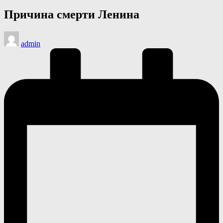
в
Причина смерти Ленина
Запись
admin
от