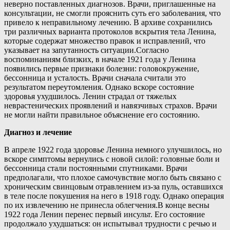
неверно поставленных диагнозов. Врачи, приглашенные на
консультации, не смогли прояснить суть его заболевания, что
привело к неправильному лечению. В архиве сохранились
три различных варианта протоколов вскрытия тела Ленина,
которые содержат множество правок и исправлений, что
указывает на запутанность ситуации.Согласно
воспоминаниям близких, в начале 1921 года у Ленина
появились первые признаки болезни: головокружение,
бессонница и усталость. Врачи сначала считали это
результатом переутомления. Однако вскоре состояние
здоровья ухудшилось. Ленин страдал от тяжелых
неврастенических проявлений и навязчивых страхов. Врачи
не могли найти правильное объяснение его состоянию.
Диагноз и лечение
В апреле 1922 года здоровье Ленина немного улучшилось, но
вскоре симптомы вернулись с новой силой: головные боли и
бессонница стали постоянными спутниками. Врачи
предполагали, что плохое самочувствие могло быть связано с
хроническим свинцовым отравлением из-за пуль, оставшихся
в теле после покушения на него в 1918 году. Однако операция
по их извлечению не принесла облегчения.В конце весны
1922 года Ленин перенес первый инсульт. Его состояние
продолжало ухудшаться: он испытывал трудности с речью и