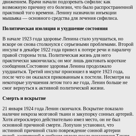
движением. Врачи начали подозревать сифилис как
возможную причину его болезни, что было распространенной
практикой того времени. Ленину назначили инъекции
мышьяка — основного средства для лечения сифилиса.
Политическая изоляция и ухудшение состояния
В начале 1923 года здоровье Ленина стало улучшаться, но
вскоре он снова столкнулся с серьезными проблемами. Второй
инсульт в декабре 1922 года привел к потере речи и параличу
правой стороны тела. Политическая жизнь для него
практически закончилась; он мог лишь диктовать короткие
сообщения.Состояние здоровья Ленина продолжало
ухудшаться. Третий инсульт произошел в марте 1923 года,
после чего он оказался прикованным к постели. Несмотря на
некоторые улучшения летом того же года, Ленин больше не
смог вернуться к активной политической жизни.
Смерть и вскрытие
21 января 1924 года Ленин скончался. Вскрытие показало
наличие некроза мозговой ткани и закупорку сонных артерий.
Хотя атеросклероз действительно имел место, он не был
основной причиной смерти. Лопухин установил, что
истинной причиной стало повреждение сонной артерии
пулей, застрявшей в шейном отделе после покушения.Таким