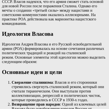
СССР. Власов надеялся, что его армия сможет стать основой
для новой России после поражения Сталина. Однако его
мечты о создании «третьей силы» между нацистами и
советскими коммунистами оказались иллюзорными. На
практике РОА действовала как марионетка нацистского
командования.
Идеология Власова
Идеология Андрея Власова и его Русской освободительной
армии (РОА) формировалась на основе сочетания различных
политических традиций и реакций на сталинский
режим. Основные элементы этой идеологии можно выделить
следующим образом:
Основные идеи и цели
Свержение сталинизма
: Власов и его сторонники
стремились свергнуть сталинский режим, который они
считали тираническим. Они выступали против
коллективизации, репрессий и политических чисток,
которые проводились в СССР в 1930-х годах.
Возвращение прав народов
: Одной из ключевых целей
Власова было освобождение народов России от