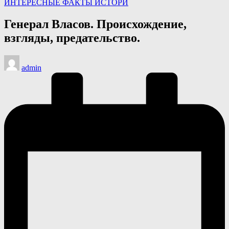
Опубликовано
ИНТЕРЕСНЫЕ ФАКТЫ ИСТОРИ
в
Генерал Власов. Происхождение,
взгляды, предательство.
Запись
admin
от